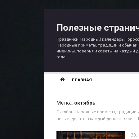
Перейти
к
Полезные страни
содержимому
Праздники. Народный календарь. Гороск
Народные приметы, традиции и обычаи,
именины, поверья и советы на каждый 
года
ГЛАВНАЯ
Метка:
октябрь
Октябрь. Народные приметы, традиции и 
нельзя делать в каждый день октября с 
Опу
30.