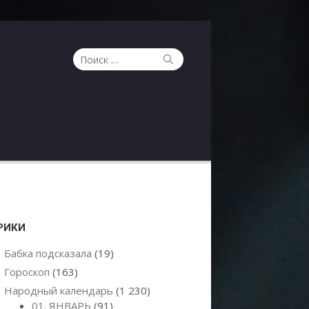
Поиск
Поиск
по:
РИКИ
Бабка подсказала
(19)
Гороскоп
(163)
Народный календарь
(1 230)
01. ЯНВАРЬ
(91)