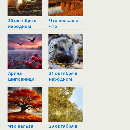
30 октября в
Что нельзя и
народном
что
календаре
обязательно
надо сделать 2
октября в
Трофимов
день
Арина
31 октября в
Шиповница:
народном
тайны и
календаре
приметы 1
октября
Что нельзя
23 октября в