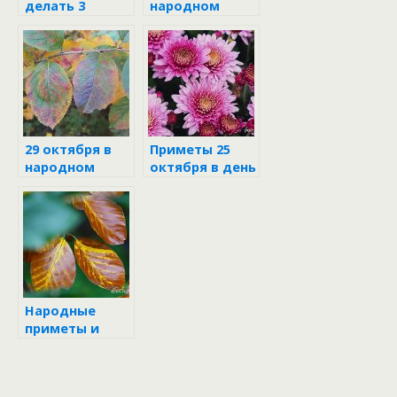
делать 3
народном
октября,
календаре
чтобы не
«выдуло»
удачу и
красоту
29 октября в
Приметы 25
народном
октября в день
календаре
Андрона-
звездочёта
Народные
приметы и
поверья на 7
октября