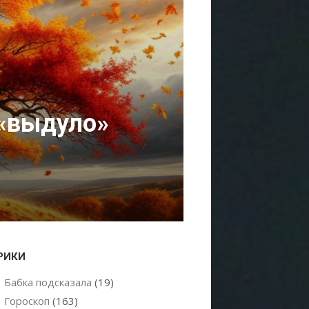
 «выдуло»
РИКИ
Бабка подсказала
(19)
Гороскоп
(163)