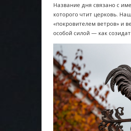
Название дня связано с им
которого чтит церковь. Наш
«покровителем ветров» и ве
особой силой — как созида