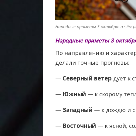
Народные приметы 3 октября: о чём 
Народные приметы 3 октября:
По направлению и характер
делали точные прогнозы:
—
Северный ветер
дует к с
—
Южный
— к скорому тепл
—
Западный
— к дождю и с
—
Восточный
— к ясной, со