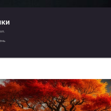
чки
оп.
день