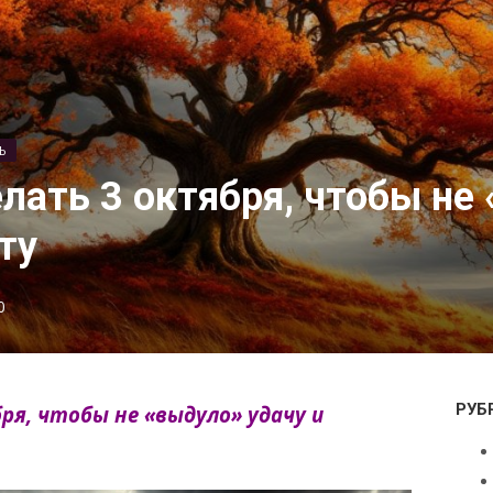
Ь
елать 3 октября, чтобы не
ту
0
РУБ
ря, чтобы не «выдуло» удачу и