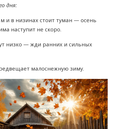
о дня:
м и в низинах стоит туман — осень
има наступит не скоро.
ут низко — жди ранних и сильных
предвещает малоснежную зиму.