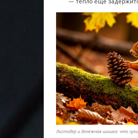
— тепло ещё задержитс
Листодёр и денежная шишка: что сули