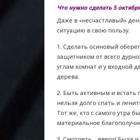
Что нужно сделать 5 октября
Даже в «несчастливый» ден
ситуацию в свою пользу.
1. Сделать осиновый обере
защитником от всего дурног
углам комнат и у входной д
дерева.
2. Быть активным и встать 
нельзя долго спать и лени
Тот же, кто с самого утра б
материальное благополучие
3. Смотреть… вверх! Была и