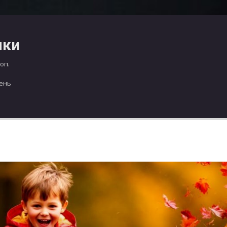
чки
оп.
день