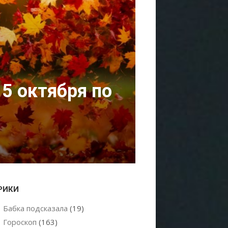
5 октября по
РИКИ
Бабка подсказала
(19)
Гороскоп
(163)