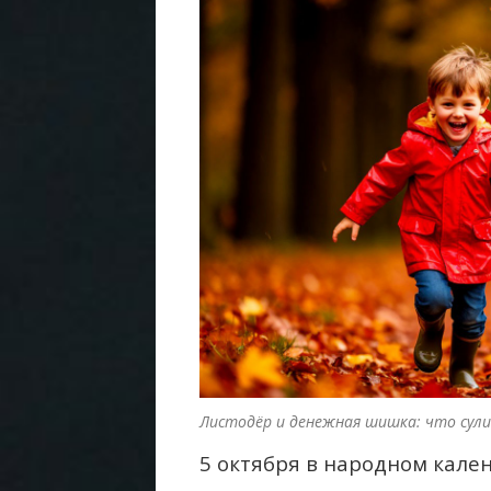
Листодёр и денежная шишка: что сули
5 октября в народном кале