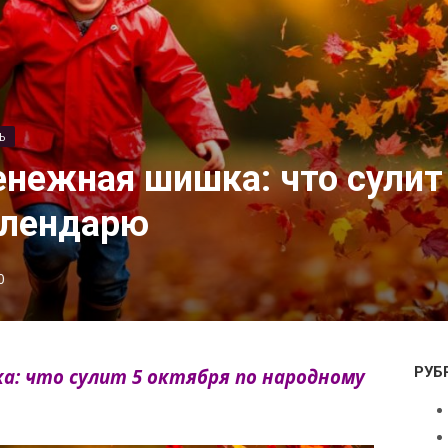
Ь
енежная шишка: что сулит 
алендарю
0
РУБ
а: что сулит 5 октября по народному