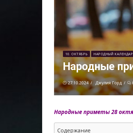
10. ОКТЯБРЬ
НАРОДНЫЙ КАЛЕНДАР
Народные пр
Опубликовано
Автор
27.10.2024
Джулия Горд
Народные приметы 28 октя
Содержание