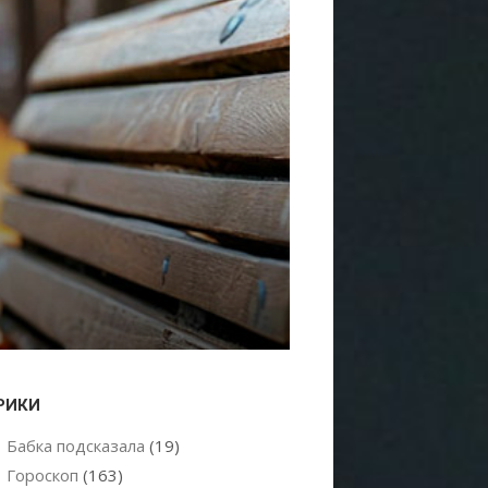
РИКИ
Бабка подсказала
(19)
Гороскоп
(163)