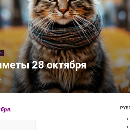
Ь
иметы 28 октября
0
РУБ
бря.