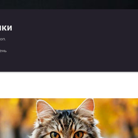
чки
оп.
день