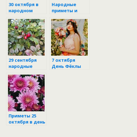
30 октября в
Народные
народном
приметы и
календаре
поверья на 7
октября
29 сентября
7 октября
народные
День Фёклы
приметы и
поверья
Приметы 25
октября в день
Андрона-
звездочёта