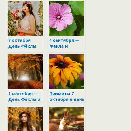
7 октября
1 сентября —
День Фёклы
Фёкла и
Стратилат
1 сентября —
Приметы 7
День Фёклы и
октября в день
Стратилата:
Фёклы
когда осень
открывает
свои тайны