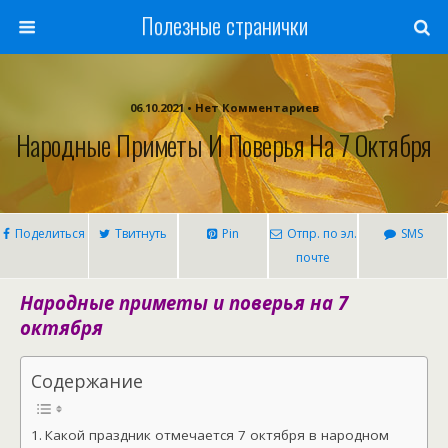
Полезные странички
06.10.2021 • Нет Комментариев
Народные Приметы И Поверья На 7 Октября
Поделиться
Твитнуть
Pin
Отпр. по эл.
SMS
почте
Народные приметы и поверья на 7
октября
Содержание
Какой праздник отмечается 7 октября в народном