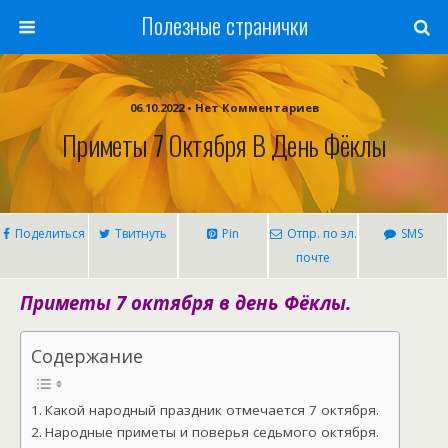
Полезные странички
06.10.2022 • Нет Комментариев
Приметы 7 Октября В День Фёклы
Поделиться
Твитнуть
Pin
Отпр. по эл.
SMS
почте
Приметы 7 октября в день Фёклы.
Содержание
Какой народный праздник отмечается 7 октября.
Народные приметы и поверья седьмого октября.