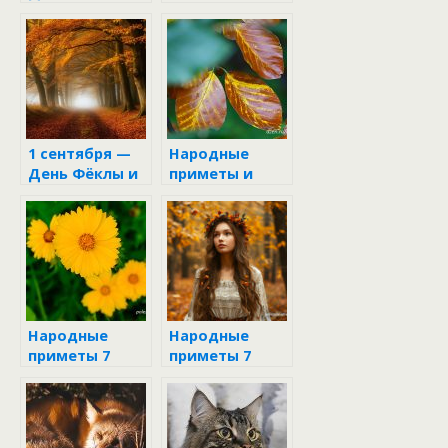
Стратилат
1 сентября —
Народные
День Фёклы и
приметы и
Стратилата:
поверья на 7
когда осень
октября
открывает
свои тайны
Народные
Народные
приметы 7
приметы 7
августа
октября