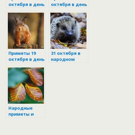
октября в день
октября в день
Андрона-
Сергия
звездочёта
зимнего
Приметы 19
31 октября в
октября в день
народном
Фомы
календаре
Народные
приметы и
поверья на 7
октября