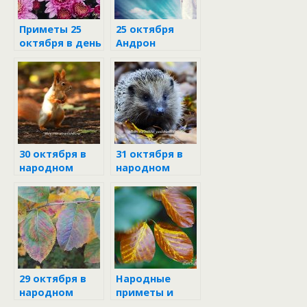
Приметы 25
25 октября
октября в день
Андрон
Андрона-
Звездочёт
звездочёта
30 октября в
31 октября в
народном
народном
календаре
календаре
29 октября в
Народные
народном
приметы и
календаре
поверья на 7