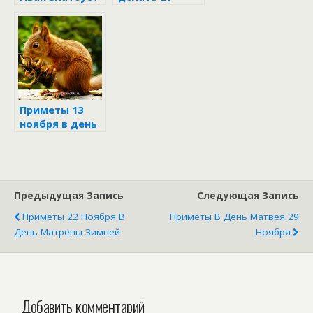
ноября в
Михайлов день
по народным
приметам и
поверьям
Приметы 13
ноября в день
Никодима и
Спиридона
Предыдущая Запись
Следующая Запись
Приметы 22 Ноября В
Приметы В День Матвея 29
День Матрёны Зимней
Ноября
Добавить комментарий