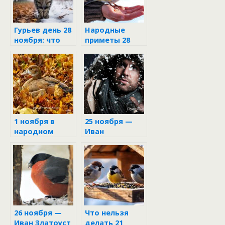
Гурьев день 28
Народные
ноября: что
приметы 28
нельзя делать,
ноября
чтобы не
накликать
беду
1 ноября в
25 ноября —
народном
Иван
календаре
Милостивый
26 ноября —
Что нельзя
Иван Златоуст
делать 21