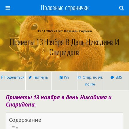
Полезные странички
12.11.2022 • Нет Комментариев
Приметы 13 Ноября В День Никодима И
Спиридона
Поделиться
Твитнуть
Pin
Отпр. по эл.
SMS
почте
Приметы 13 ноября в день Никодима и
Спиридона.
Содержание