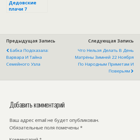
Дедовские
плачи 7
ноября: что
категорически
нельзя делать,
чтобы не
навлечь беду
Предыдущая Запись
Следующая Запись
на свою семью
Бабка Подсказала:
Что Нельзя Делать В День
Варвара И Тайна
Матрёны Зимней 22 Ноября
Семейного Узла
По Народным Приметам И
Поверьям
Добавить комментарий
Ваш адрес email не будет опубликован.
Обязательные поля помечены
*
Комментарий
*