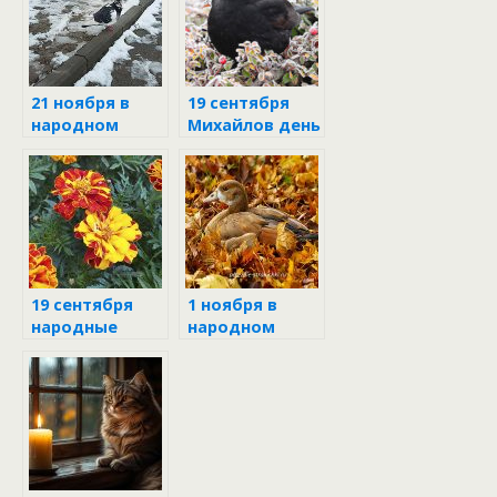
21 ноября в
19 сентября
народном
Михайлов день
календаре
19 сентября
1 ноября в
народные
народном
приметы и
календаре
поверья