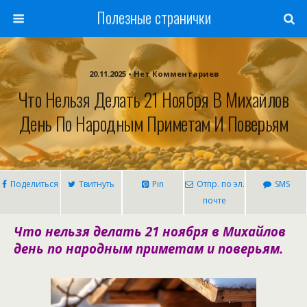
Полезные странички
20.11.2025 • Нет Комментариев
Что Нельзя Делать 21 Ноября В Михайлов
День По Народным Приметам И Поверьям
Поделиться
Твитнуть
Pin
Отпр. по эл.
SMS
почте
Что нельзя делать 21 ноября в Михайлов
день по народным приметам и поверьям.