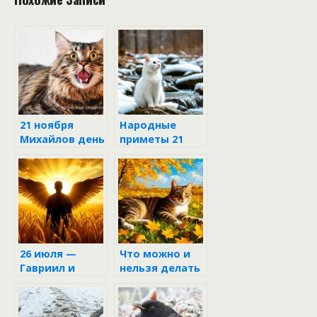
21 ноября
Народные
Михайлов день
приметы 21
ноября
26 июля —
Что можно и
Гавриил и
нельзя делать
Степан: когда
19 сентября в
Архангел берёт
Михайлов день
в руки серп