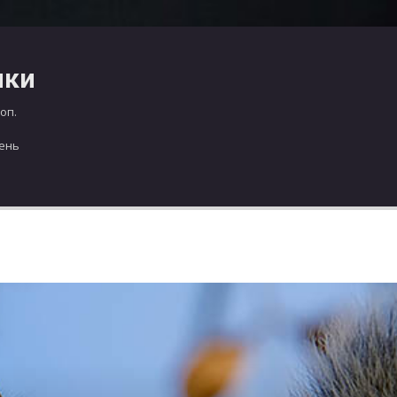
чки
оп.
день