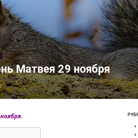
Ь
нь Матвея 29 ноября
0
РУБ
ноября.