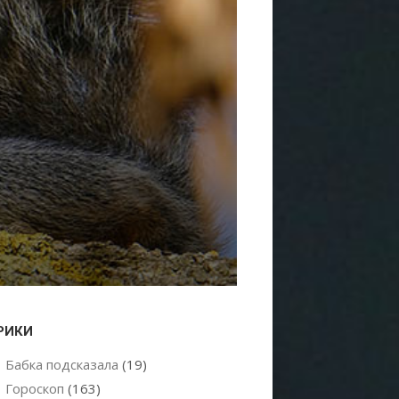
РИКИ
Бабка подсказала
(19)
Гороскоп
(163)