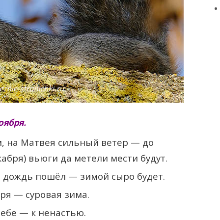
оября.
, на Матвея сильный ветер — до
абря) вьюги да метели мести будут.
ь дождь пошёл — зимой сыро будет.
ря — суровая зима.
небе — к ненастью.