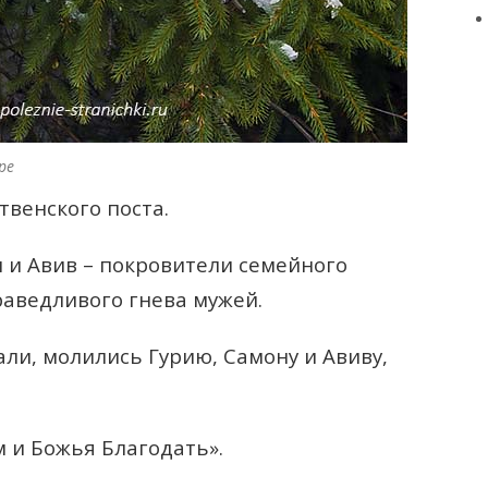
ре
твенского поста.
н и Авив – покровители семейного
раведливого гнева мужей.
ли, молились Гурию, Самону и Авиву,
м и Божья Благодать».