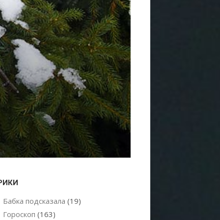
РИКИ
Бабка подсказала
(19)
Гороскоп
(163)