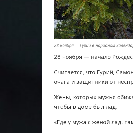
28 ноября — Гурий в народном календа
28 ноября — начало Рождес
Считается, что Гурий, Само
очага и защитники от несп
Жены, которых мужья обижа
чтобы в доме был лад.
«Где у мужа с женой лад, та