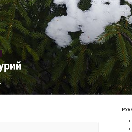
Ь
Гурий
0
РУБ