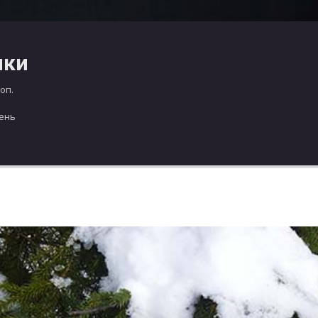
чки
оп.
день