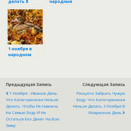
делать 8
народные
октября и что
традиции и
обязательно
приметы 29
надо сделать в
апреля
день Сергея
Капустника
1 ноября в
народном
календаре
Предыдущая Запись
Следующая Запись
1 Ноября - Иванов День:
Рискуете Забрать Чужую
Что Категорически Нельзя
Беду: Что Категорически
Делать, Чтобы Не Навлечь
Нельзя Делать 3 Ноября В
На Семью Беду И Не
Иларионов День
Остаться Без Денег На Всю
Зиму