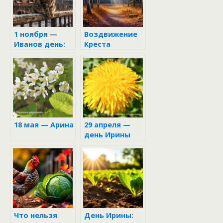
1 ноября —
Воздвижение
Иванов день:
Креста
что
Господня:
категорически
древние
нельзя делать,
традиции 27
чтобы не
сентября
навлечь на
семью беду и
не остаться
без денег на
18 мая — Арина
29 апреля —
всю зиму
день Ирины
Что нельзя
День Ирины: