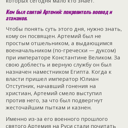
которых сегодня мало кто знает.
Кем был святой Артемий: покровитель воевод и
атаманов.
Чтобы понять суть этого дня, нужно знать,
кому он посвящен. Артемий был не
простым отшельником, а выдающимся
военачальником (по-гречески — дуксом)
при императоре Константине Великом. За
свою доблесть и верную службу он был
назначен наместником Египта. Когда к
власти пришел император Юлиан
Отступник, начавший гонения на
христиан, Артемий смело выступил
против него, за что был подвергнут
жесточайшим пыткам и казнен.
Именно из-за его военного прошлого
святого Артемия на Руси стали почитать