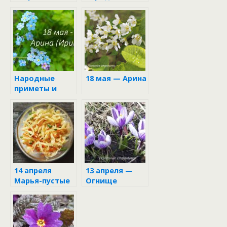
апреля
приметы и
запреты
Народные
18 мая — Арина
приметы и
поверья 18 мая
14 апреля
13 апреля —
Марья-пустые
Огнище
щи