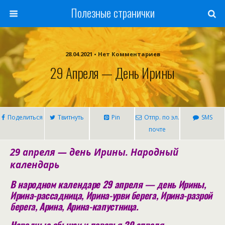
Полезные странички
28.04.2021 • Нет Комментариев
29 Апреля — День Ирины
Поделиться
Твитнуть
Pin
Отпр. по эл.
SMS
почте
29 апреля — день Ирины. Народный
календарь
В народном календаре 29 апреля — день Ирины,
Ирина-рассадница, Ирина-урви берега, Ирина-разрой
берега, Арина, Арина-капустница.
Народные обычаи и поверья 29 апреля.