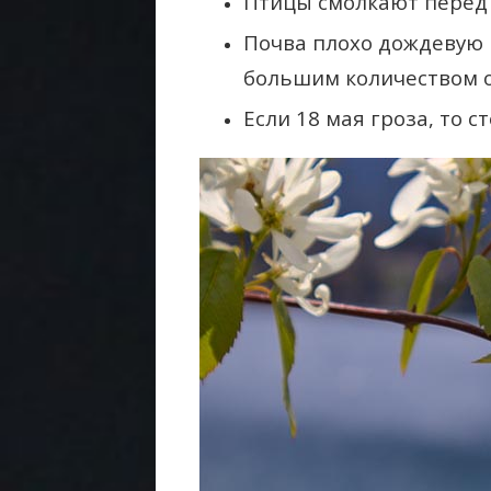
Птицы смолкают перед 
Почва плохо дождевую 
большим количеством о
Если 18 мая гроза, то с