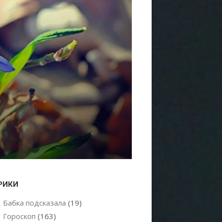
РИКИ
Бабка подсказала
(19)
Гороскоп
(163)