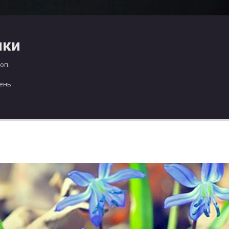
чки
оп.
день