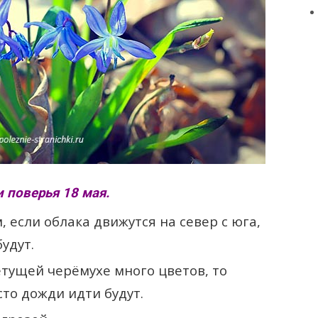
 поверья 18 мая.
если облака движутся на север с юга,
удут.
етущей черёмухе много цветов, то
то дожди идти будут.