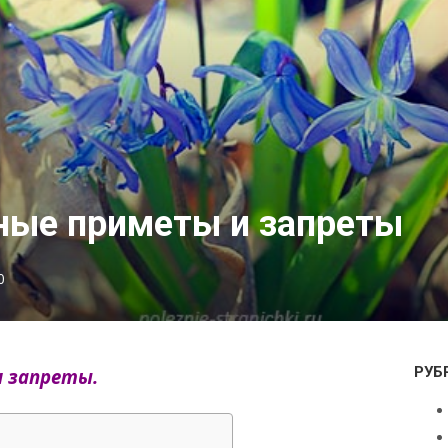
ные приметы и запреты
0
РУБ
и запреты.