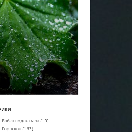
РИКИ
Бабка подсказала
(19)
Гороскоп
(163)