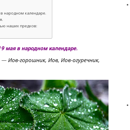
 в народном календаре.
я.
рью наших предков:
19 мая в народном календаре.
е —
Иов-горошник, Иов,
Иов-огуречник,