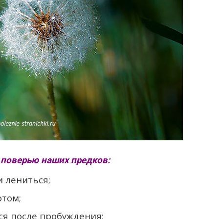
 поверью наших предков:
и лениться;
отом;
ся после пробуждения;