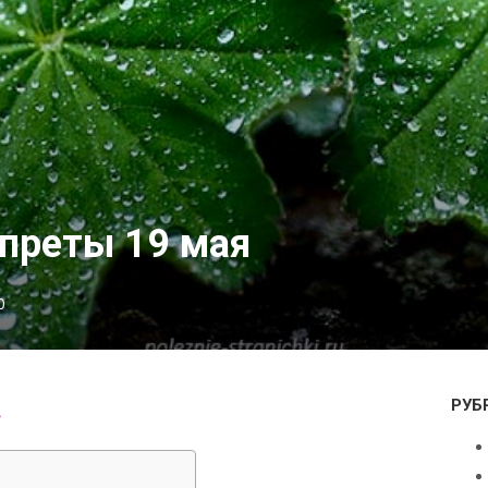
преты 19 мая
0
РУБ
.