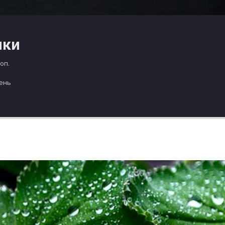
чки
оп.
день