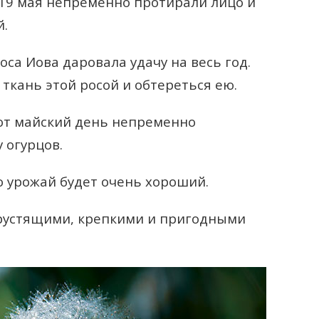
19 мая непременно протирали лицо и
й.
роса Иова даровала удачу на весь год.
ткань этой росой и обтереться ею.
от майский день непременно
 огурцов.
то урожай будет очень хороший.
хрустящими, крепкими и пригодными