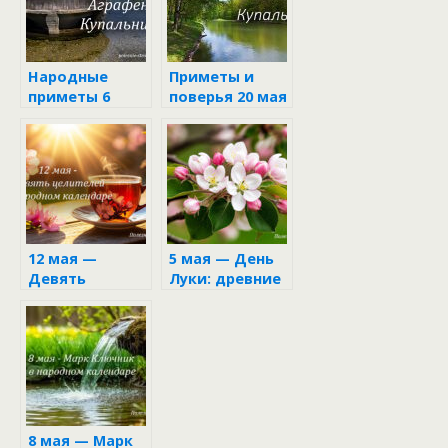
Народные
Приметы и
приметы 6
поверья 20 мая
июля в день
Аграфены
12 мая —
5 мая — День
Девять
Луки: древние
целителей в
традиции и
народном
обряды
календаре
лукового дня в
народном
календаре
8 мая — Марк