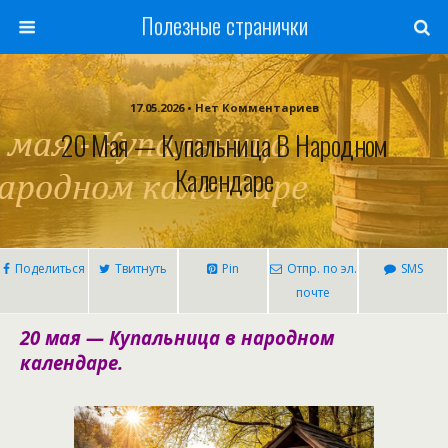
Полезные странички
17.05.2026 • Нет Комментариев
20 Мая — Купальница В Народном
Календаре
Поделиться
Твитнуть
Pin
Отпр. по эл.
SMS
почте
20 мая — Купальница в народном
календаре.