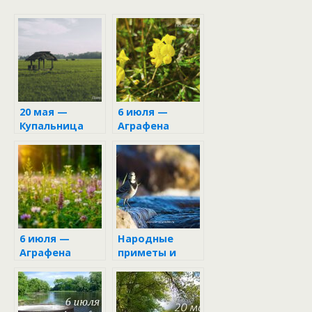
20 мая —
6 июля —
Купальница
Аграфена
Купальница
6 июля —
Народные
Аграфена
приметы и
Купальница
поверья 20 мая