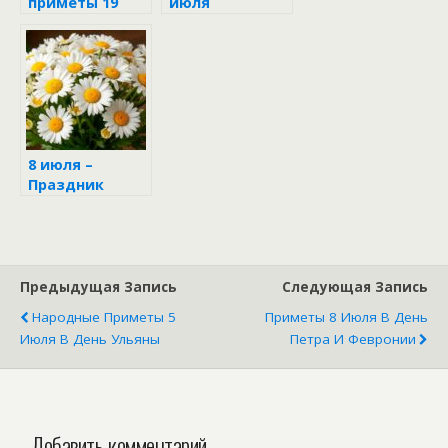
приметы 19
июля
июля
8 июля –
Праздник
Петра и
Февронии в
народном
календаре
Предыдущая Запись
Следующая Запись
Народные Приметы 5
Приметы 8 Июля В День
Июля В День Ульяны
Петра И Февронии
Добавить комментарий