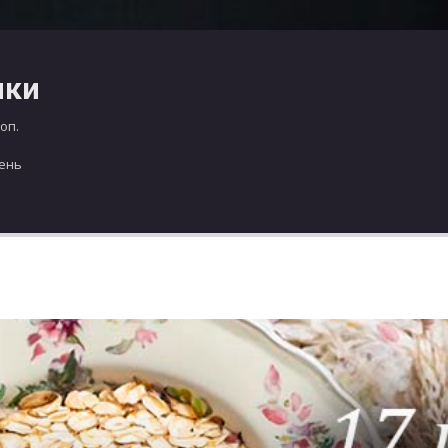
чки
оп.
день