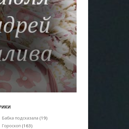
РИКИ
Бабка подсказала
(19)
Гороскоп
(163)