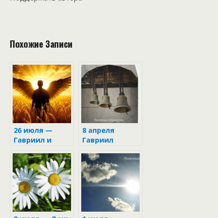
Похожие Записи
26 июля —
8 апреля
Гавриил и
Гавриил
Степан: когда
Благовест
Архангел берёт
в руки серп