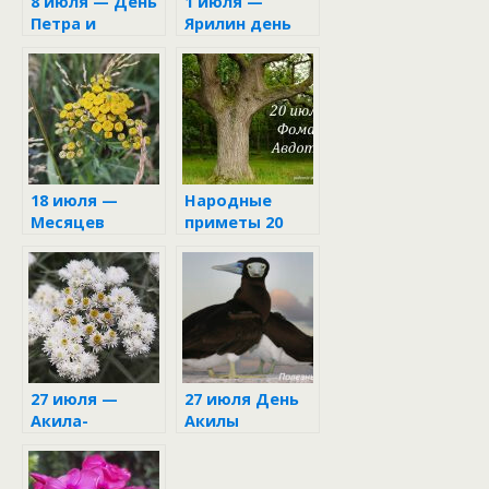
8 июля — День
1 июля —
Петра и
Ярилин день
Февронии
18 июля —
Народные
Месяцев
приметы 20
праздник
июля
27 июля —
27 июля День
Акила-
Акилы
соломенный