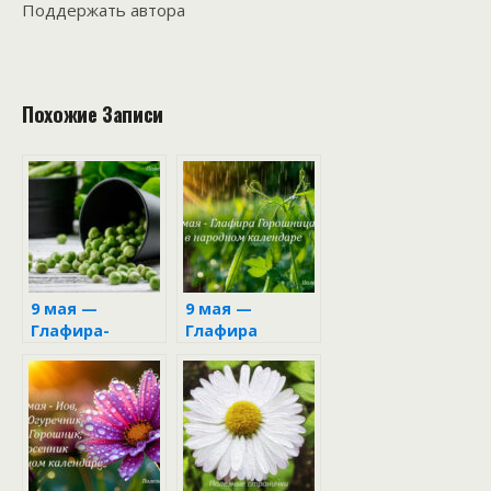
Поддержать автора
Похожие Записи
9 мая —
9 мая —
Глафира-
Глафира
горошница
Горошница в
народном
календаре