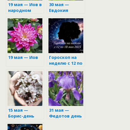
19 мая — Иов в
30 мая —
народном
Евдокия
календаре
19 мая — Иов
Гороскоп на
неделю с 12 по
18 мая 2025
15 мая —
31 мая —
Борис-день
Федотов день