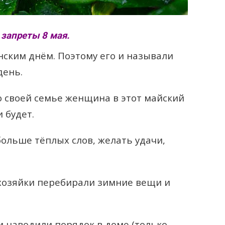
 запреты 8 мая.
нским днём. Поэтому его и называли
день.
 своей семье женщина в этот майский
 будет.
больше тёплых слов, желать удачи,
хозяйки перебирали зимние вещи и
и наводили порядок в доме (только