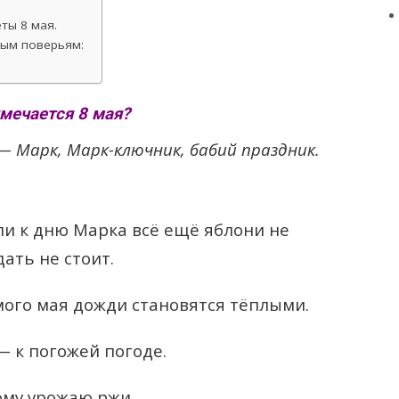
ты 8 мая.
ным поверьям:
мечается 8 мая?
— Марк, Марк-ключник, бабий праздник.
и к дню Марка всё ещё яблони не
ать не стоит.
мого мая дожди становятся тёплыми.
— к погожей погоде.
ому урожаю ржи.