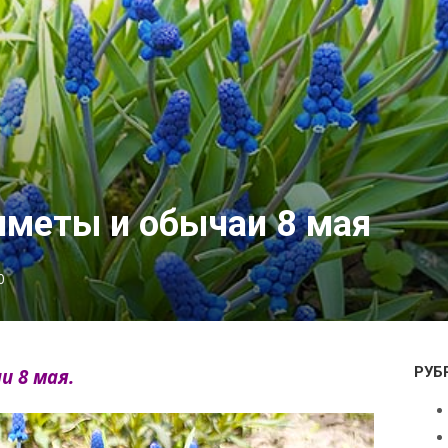
меты и обычаи 8 мая
0
РУБ
 8 мая.