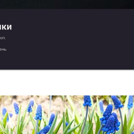
чки
оп.
день