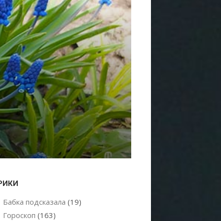
РИКИ
Бабка подсказала
(19)
Гороскоп
(163)