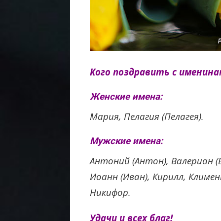
Кого поздравить с именинам
Женские имена:
Мария, Пелагия (Пелагея).
Мужские имена:
Антоний (Антон), Валериан (В
Иоанн (Иван), Кирилл, Климе
Никифор.
Удачи и всех благ!