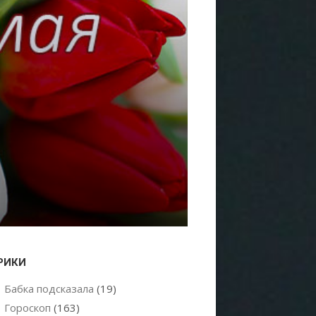
РИКИ
Бабка подсказала
(19)
Гороскоп
(163)