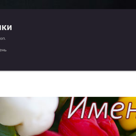
чки
оп.
день