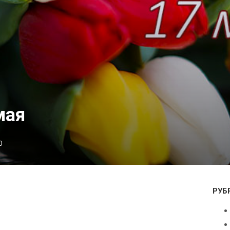
мая
0
РУБ