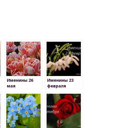
Именины 26
Именины 23
мая
февраля