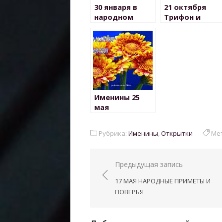
30 января в
21 октября
народном
Трифон и
календаре
Пелагея
Именины 25
мая
Рубрика:
Именины
,
Открытки
Мет
Навигация
Предыдущая запись
по
17 МАЯ НАРОДНЫЕ ПРИМЕТЫ И
записям
ПОВЕРЬЯ