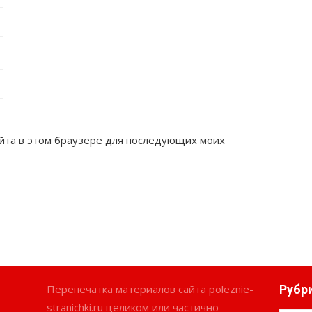
сайта в этом браузере для последующих моих
Перепечатка материалов сайта poleznie-
Рубр
stranichki.ru целиком или частично