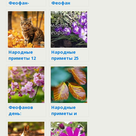
Феофан-
Феофан
проломи наст
Народные
Народные
приметы 12
приметы 25
октября
марта
Феофанов
Народные
день:
приметы и
традиции и
поверья на 7
приметы
октября
народного