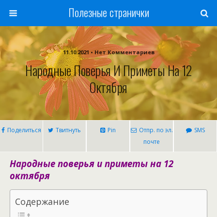
Полезные странички
11.10.2021 • Нет Комментариев
Народные Поверья И Приметы На 12
Октября
Поделиться
Твитнуть
Pin
Отпр. по эл.
SMS
почте
Народные поверья и приметы на 12
октября
Содержание