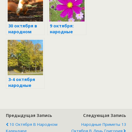
праздника 25
марта
30 октября в
9 октября:
народном
народные
календаре
приметы и
поверья
3-4 октября
народные
приметы
Предыдущая Запись
Следующая Запись
10 Октября В Народном
Народные Приметы 13
Календаре
Октября В День Григория