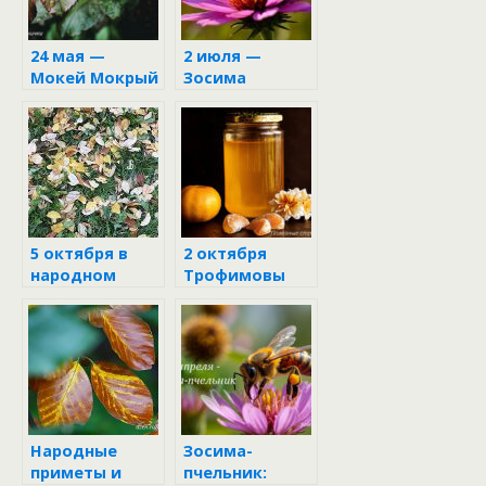
24 мая —
2 июля —
Мокей Мокрый
Зосима
Пчельник в
народном
календаре
5 октября в
2 октября
народном
Трофимовы
календаре
вечерки
Народные
Зосима-
приметы и
пчельник: