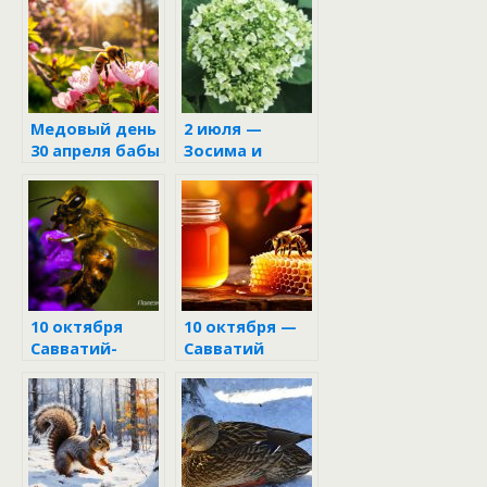
календаре
Медовый день
2 июля —
30 апреля бабы
Зосима и
Марфы и деда
Савва
Семёна
Пчельники
10 октября
10 октября —
Савватий-
Савватий
пчельник
Пчельник: что
строго-
настрого
запрещено
делать, чтобы
не притянуть