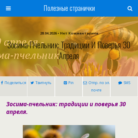
Полезные странички
28.04.2026 • Нет Комментариев
Зосима-Пчельник: Традиции И Поверья 30
Апреля
Поделиться
Твитнуть
Pin
Отпр. по эл.
SMS
почте
Зосима-пчельник: традиции и поверья 30
апреля.