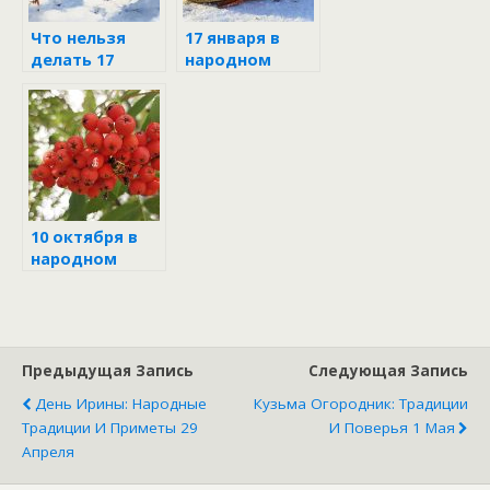
беду на весь
год?
Что нельзя
17 января в
делать 17
народном
января 2026,
календаре
чтобы не
привлечь
финансовые
проблемы
10 октября в
народном
календаре
Предыдущая Запись
Следующая Запись
День Ирины: Народные
Кузьма Огородник: Традиции
Традиции И Приметы 29
И Поверья 1 Мая
Апреля