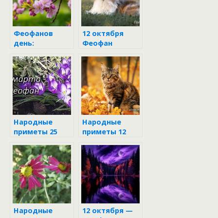
Феофанов
12 октября
день:
Феофан
традиции и
приметы
народного
праздника 25
марта
Народные
Народные
приметы 25
приметы 12
марта
октября
Народные
12 октября —