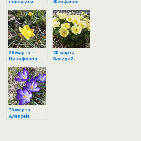
поверья и
Феофанов
приметы на 12
день: что
октября
обязательно
надо сделать
для достатка
и удачи
26 марта —
20 марта
Никифоров
Василий-
день
капельник
30 марта
Алексей
Тёплый