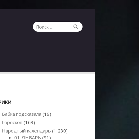
Поиск
Поиск
по:
РИКИ
Бабка подсказала
(19)
Гороскоп
(163)
Народный календарь
(1 230)
01. ЯНВАРЬ
(91)