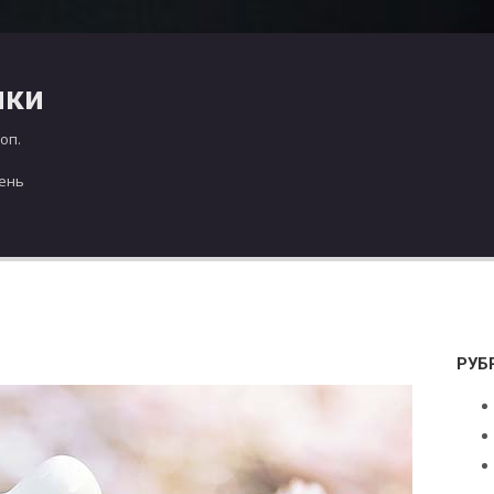
чки
оп.
день
РУБ