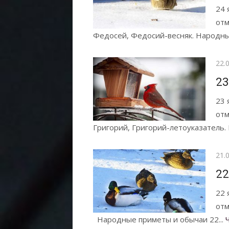
24 
отм
Федосей, Федосий-весняк. Народны
Опу
22.
23
23 
отм
Григорий, Григорий-летоуказатель.
Опу
21.
22
22 
отм
Народные приметы и обычаи 22...