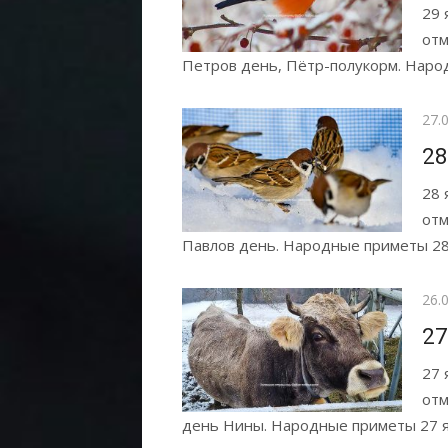
29 
отм
Петров день, Пётр-полукорм. Народ
Опу
27.
28
28 
отм
Павлов день. Народные приметы 28
Опу
26.
27
27 
отм
день Нины. Народные приметы 27 