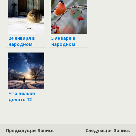
24 января в
5 января в
народном
народном
календаре
календаре
Что нельзя
делать 12
января 2026 в
день Анисьи,
иначе
привлечёте
беды и печали
Предыдущая Запись
Следующая Запись