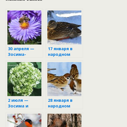
30 апреля —
17 января в
Зосима-
народном
пчельник
календаре
2 июля —
28 января в
Зосима и
народном
Савва
календаре
Пчельники