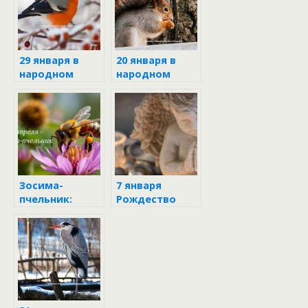
29 января в
20 января в
народном
народном
календаре
календаре
Зосима-
7 января
пчельник:
Рождество
традиции и
Христово
поверья 30
апреля