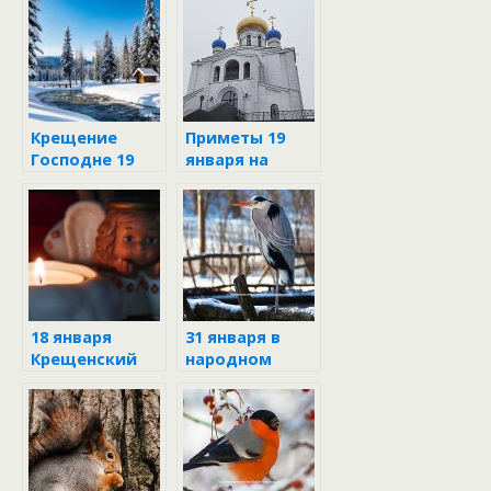
Крещение
Приметы 19
Господне 19
января на
января 2026:
Крещение
традиции и
Господне
что нельзя
делать в
праздник
18 января
31 января в
Крещенский
народном
сочельник
календаре