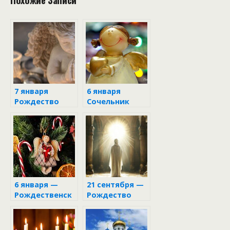
7 января
6 января
Рождество
Сочельник
Христово
Рождества
Христова
6 января —
21 сентября —
Рождественск
Рождество
ий Сочельник
Пресвятой
Богородицы