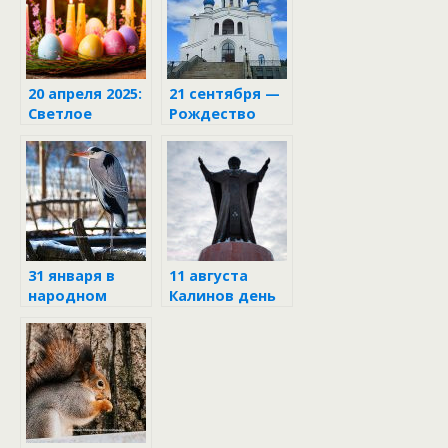
20 апреля 2025:
21 сентября —
Светлое
Рождество
Христово
Пресвятой
Воскресение —
Богородицы
Пасха
31 января в
11 августа
народном
Калинов день
календаре
и Рождество
Николая
Чудотворца