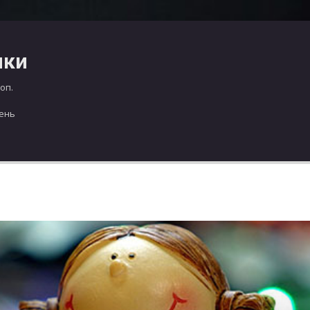
чки
оп.
день