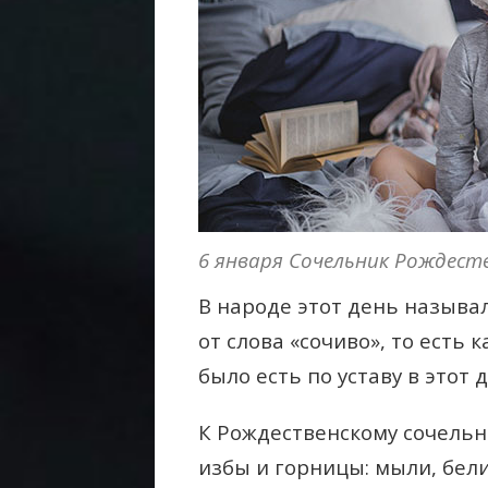
6 января Сочельник Рождест
В народе этот день называ
от слова «сочиво», то есть 
было есть по уставу в этот 
К Рождественскому сочель
избы и горницы: мыли, бел