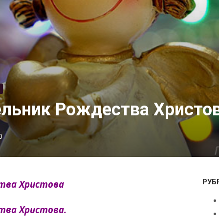
ельник Рождества Христо
0
РУБ
ства Христова
тва Христова.