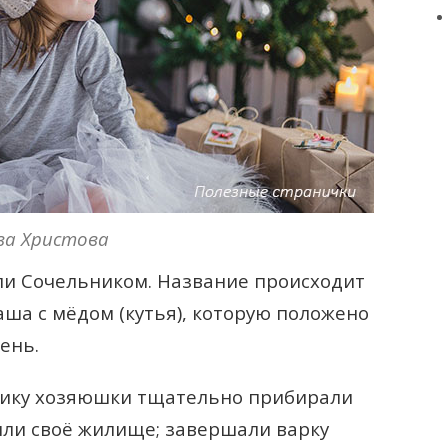
ва Христова
ли Сочельником. Название происходит
каша с мёдом (кутья), которую положено
день.
нику хозяюшки тщательно прибирали
или своё жилище; завершали варку