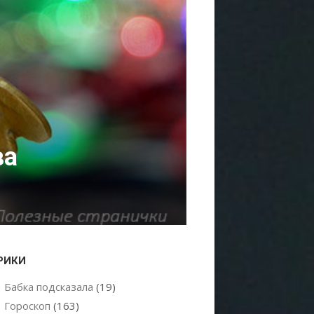
ва
РИКИ
Бабка подсказала
(19)
Гороскоп
(163)