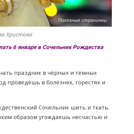
ва Христова
елать 6 января в Сочельник Рождества
чать праздник в чёрных и тёмных
год проведёшь в болезнях, горестях и
ждественский Сочельник шить и ткать.
аким образом угождаешь несчастью и