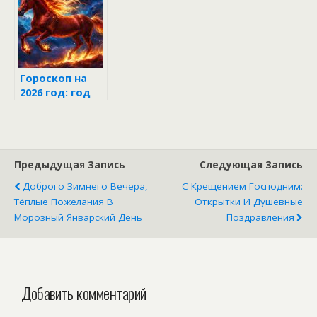
запреты
год, иначе
Сильвестрова
весь год будет
дня
несчастным!
Гороскоп на
2026 год: год
Красной
Огненной
Лошади
Предыдущая Запись
Следующая Запись
Доброго Зимнего Вечера,
С Крещением Господним:
Тёплые Пожелания В
Открытки И Душевные
Морозный Январский День
Поздравления
Добавить комментарий