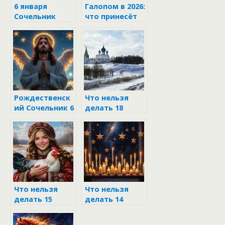
6 января
Галопом в 2026:
Сочельник
что принесёт
Рождества
год
Христова
неукротимой
Огненной
Лошади
Рождественск
Что нельзя
ий Сочельник 6
делать 18
января: день,
января
когда
происходят
настоящие
чудеса
Что нельзя
Что нельзя
делать 15
делать 14
января 2026:
января 2026 в
приметы и
Старый Новый