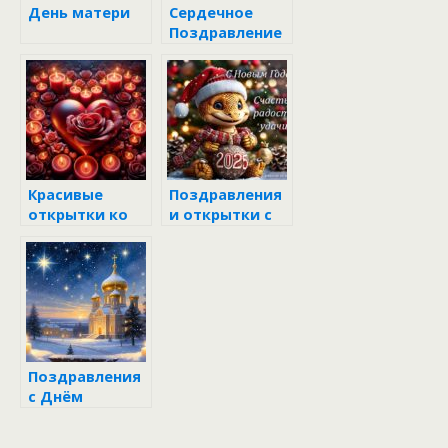
День матери
Сердечное
Поздравление
с Пасхой
Красивые
Поздравления
открытки ко
и открытки с
Дню Святого
Новым годом
Валентина
Змеи 2025
Поздравления
с Днём
Николая
Чудотворца 19