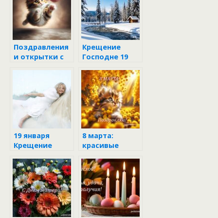
Поздравления
Крещение
и открытки с
Господне 19
котятами ко
января 2026:
Дню Святого
традиции и
Валентина
что нельзя
делать в
праздник
19 января
8 марта:
Крещение
красивые
Господне
поздравления
и открытки