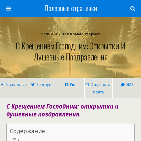
Полезные странички
17.01.2026 • Нет Комментариев
С Крещением Господним: Открытки И
Душевные Поздравления
Поделиться
Твитнуть
Pin
Отпр. по эл.
SMS
почте
С Крещением Господним: открытки и
душевные поздравления.
Содержание