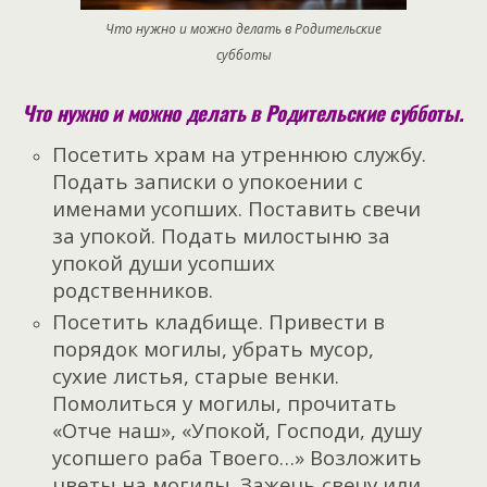
Что нужно и можно делать в Родительские
субботы
Что нужно и можно делать в Родительские субботы.
Посетить храм на утреннюю службу.
Подать записки о упокоении с
именами усопших.
Поставить свечи
за упокой.
Подать милостыню за
упокой души усопших
родственников.
Посетить кладбище.
Привести в
порядок могилы, убрать мусор,
сухие листья, старые венки.
Помолиться у могилы, прочитать
«Отче наш», «Упокой, Господи, душу
усопшего раба Твоего…»
Возложить
цветы на могилы.
Зажечь свечу или