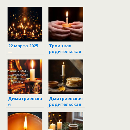
22 марта 2025
Троицкая
—
родительская
Родительская
суббота 2025 —
суббота 3-й
7 июня
седмицы
Великого
поста
Димитриевска
Дмитриевская
я
родительская
родительская
суббота 1
суббота 2024
ноября 2025