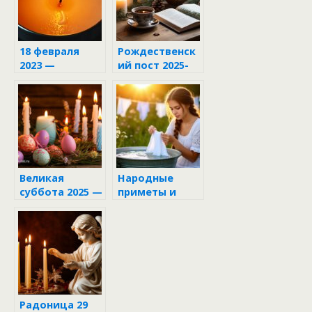
18 февраля
Рождественск
2023 —
ий пост 2025-
Вселенская
2026:
родительская
традиции,
суббота
правила и
духовный
смысл
Великая
Народные
суббота 2025 —
приметы и
19 апреля
поверья о
стирке белья
Радоница 29