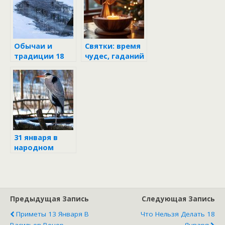
настоящие
чудеса
Обычаи и
Святки: время
традиции 18
чудес, гаданий
января
и
рождественск
ой радости
31 января в
народном
календаре
Предыдущая Запись
Следующая Запись
Приметы 13 Января В
Что Нельзя Делать 18
Васильев Вечер
Января