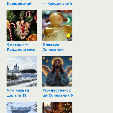
Крещенский
— Крещенский
сочельник
Сочельник: что
нельзя делать
и обязательно
надо сделать
6 января —
6 января
Рождественск
Сочельник
ий Сочельник
Рождества
Христова
Что нельзя
Рождественск
делать 18
ий Сочельник 6
января
января: день,
когда
происходят