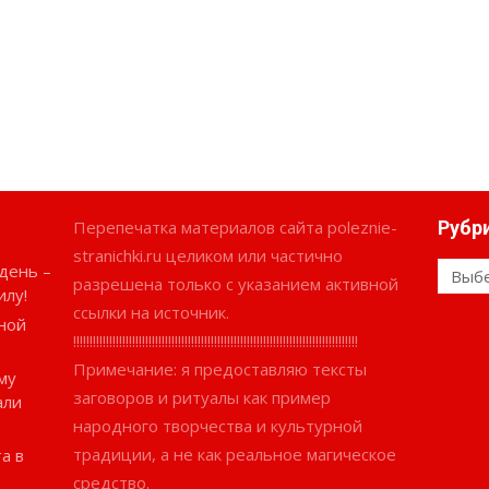
Перепечатка материалов сайта poleznie-
Рубр
stranichki.ru целиком или частично
день –
Рубри
разрешена только с указанием активной
илу!
ссылки на источник.
ной
!!!!!!!!!!!!!!!!!!!!!!!!!!!!!!!!!!!!!!!!!!!!!!!!!!!!!!!!!!!!!!!!!!!!!!!!!!!!!!!!!!!!!!!
Примечание: я предоставляю тексты
му
заговоров и ритуалы как пример
али
народного творчества и культурной
традиции, а не как реальное магическое
а в
средство.