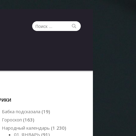
Поиск
Поиск
по:
РИКИ
Бабка подсказала
(19)
Гороскоп
(163)
Народный календарь
(1 230)
01. ЯНВАРЬ
(91)