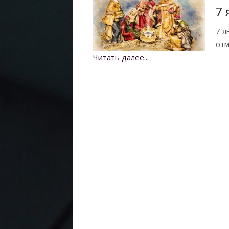
7 
7 я
отм
Читать далее...