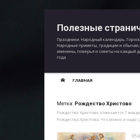
Перейти
к
Полезные страни
содержимому
Праздники. Народный календарь. Гороск
Народные приметы, традиции и обычаи,
именины, поверья и советы на каждый 
года
ГЛАВНАЯ
Метка:
Рождество Христово
Рождество Христово отмечается 7 январ
Рождества Христова. Что можно и надо с
Опу
05.