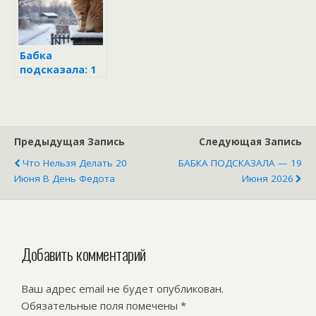
Климов день
Бабка
подсказала: 1
декабря
попроси о
достатке —
всю зиму
богато жить
Предыдущая Запись
Следующая Запись
будешь
Что Нельзя Делать 20
БАБКА ПОДСКАЗАЛА — 19
Июня В День Федота
Июня 2026
Добавить комментарий
Ваш адрес email не будет опубликован.
Обязательные поля помечены
*