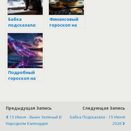
карьера и
богато жить
здоровье
будешь
Бабка
Финансовый
подсказала:
гороскоп на
что
неделю с 16 по
обязательно
22 июня 2025
нужно сделать
10 декабря в
Романов день
и что
категорически
делать нельзя
Подробный
гороскоп на
май 2026 года
для каждого
знака зодиака
Предыдущая Запись
Следующая Запись
15 Июня - Вьюн Зелёный В
Бабка Подсказала - 15 Июня
Народном Календаре
2026