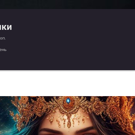
чки
оп.
день