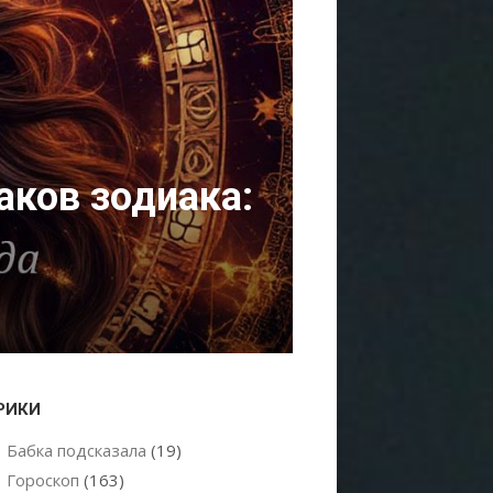
аков зодиака:
РИКИ
Бабка подсказала
(19)
Гороскоп
(163)