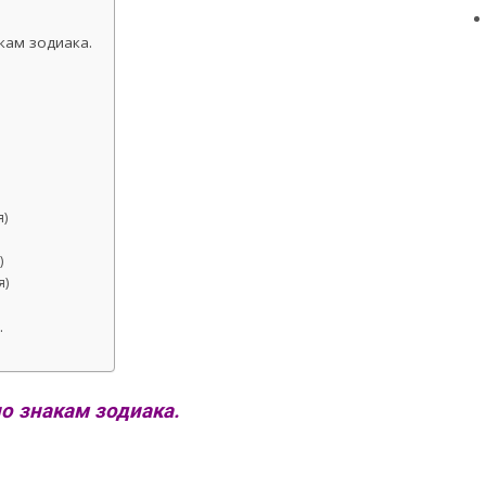
кам зодиака.
я)
)
я)
.
по знакам зодиака.