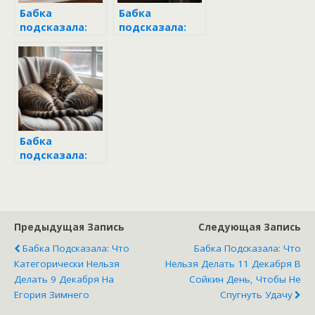
Бабка
Бабка
подсказала:
подсказала:
что
что сделать 5
категорически
декабря на
запрещено
Прокопа,
делать 6
чтобы зиму
декабря на
встретить с
Митрофана
достатком
Бабка
подсказала:
Авдей-
радетель — 2
декабря это
делать нельзя!
Предыдущая Запись
Следующая Запись
Бабка Подсказала: Что
Бабка Подсказала: Что
Категорически Нельзя
Нельзя Делать 11 Декабря В
Делать 9 Декабря На
Сойкин День, Чтобы Не
Егория Зимнего
Спугнуть Удачу