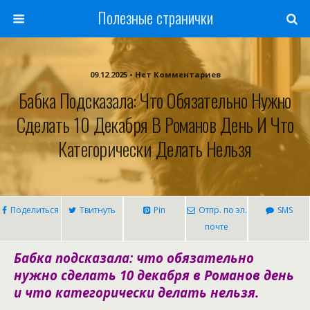
Полезные странички
09.12.2025 • Нет Комментариев
Бабка Подсказала: Что Обязательно Нужно
Сделать 10 Декабря В Романов День И Что
Категорически Делать Нельзя
Поделиться
Твитнуть
Pin
Отпр. по эл.
SMS
почте
Бабка подсказала: что обязательно
нужно сделать 10 декабря в Романов день
и что категорически делать нельзя.