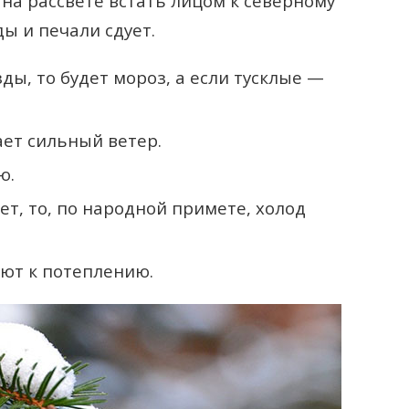
на рассвете встать лицом к северному
ды и печали сдует.
зды, то будет мороз, а если тусклые —
ет сильный ветер.
ю.
ает, то, по народной примете, холод
ют к потеплению.