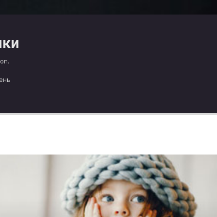
чки
оп.
день