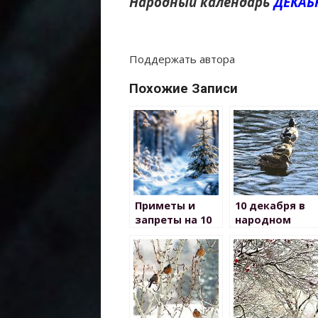
Народный календарь
ДЕКАБ
Поддержать автора
Похожие Записи
Приметы и
10 декабря в
запреты на 10
народном
декабря в
календаре
Романов день