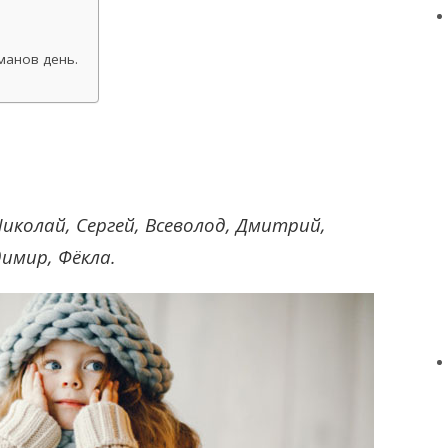
манов день.
Николай, Сергей, Всеволод, Дмитрий,
димир, Фёкла.