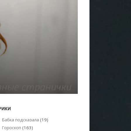
РИКИ
Бабка подсказала
(19)
Гороскоп
(163)