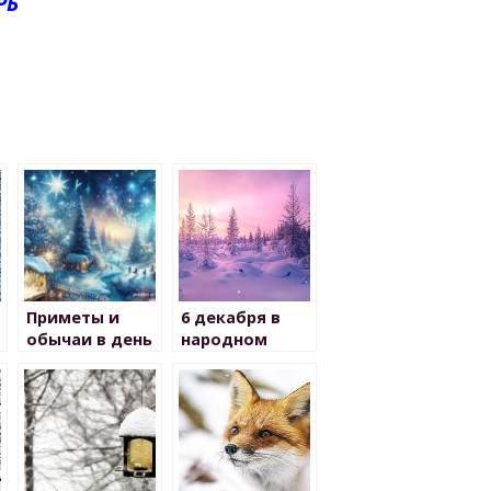
РЬ
Приметы и
6 декабря в
обычаи в день
народном
Николая
календаре
Чудотворца 19
декабря