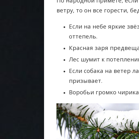
По народной примете, если 
ветру, то он все горести, бе
Если на небе яркие звё
оттепель.
Красная заря предвеща
Лес шумит к потеплени
Если собака на ветер л
призывает.
Воробьи громко чирика