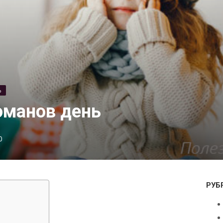
Ь
оманов день
0
РУБ