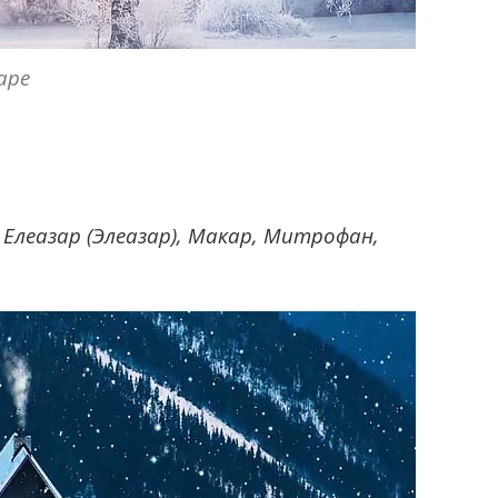
аре
, Елеазар (Элеазар), Макар, Митрофан,