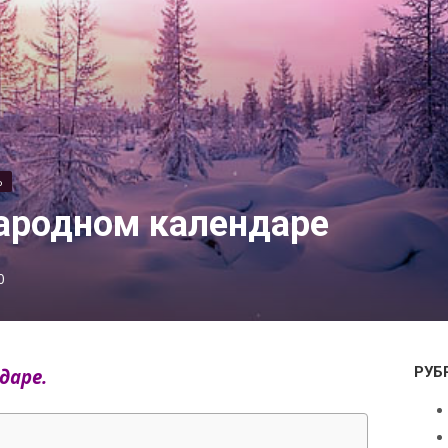
Ь
народном календаре
0
РУБ
даре.