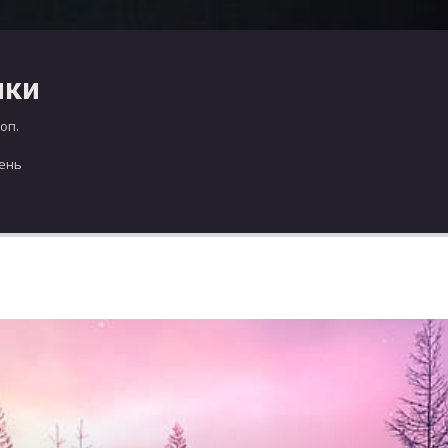
чки
оп.
день