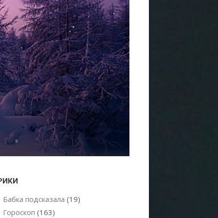
РИКИ
Бабка подсказала
(19)
Гороскоп
(163)