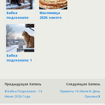
домашнего
лада
Бабка
Масленица
подсказала:
2026: какого
что
числа начало и
категорически
конец, что
нельзя делать
делать по
8 декабря в
дням недели
Климов день
Бабка
подсказала: 1
декабря
попроси о
достатке —
всю зиму
богато жить
Предыдущая Запись
Следующая Запись
будешь
Бабка Подсказала - 14
Приметы 16 Июня В День
Июня 2026 Года
Лукьяна