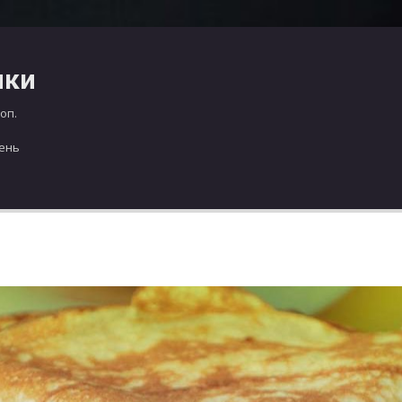
чки
оп.
день