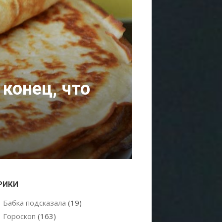
 конец, что
РИКИ
Бабка подсказала
(19)
Гороскоп
(163)