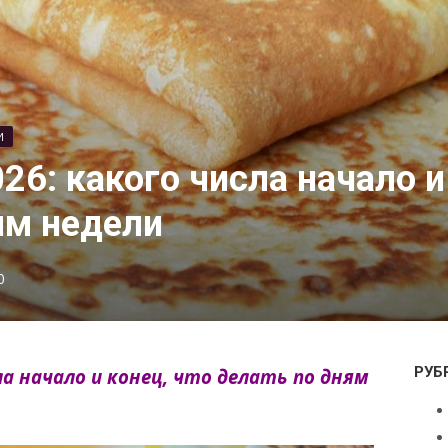
И
6: какого числа начало и
ям недели
0
РУБ
ла начало и конец, что делать по дням