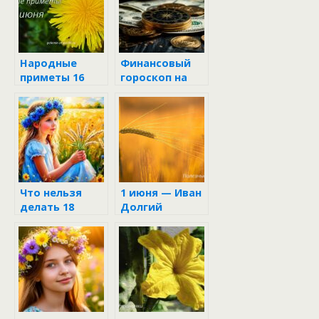
Народные
Финансовый
приметы 16
гороскоп на
июня
неделю с 16 по
22 июня 2025
Что нельзя
1 июня — Иван
делать 18
Долгий
июня в
Дорофеев
день: приметы
и традиции